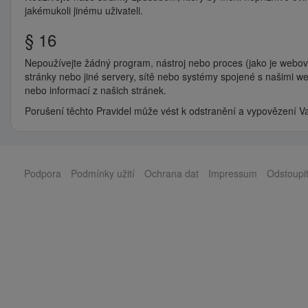
jakémukoli jinému uživateli.
§ 16
Nepoužívejte žádný program, nástroj nebo proces (jako je webový
stránky nebo jiné servery, sítě nebo systémy spojené s našimi
nebo informací z našich stránek.
Porušení těchto Pravidel může vést k odstranění a vypovězení V
Podpora
Podmínky užití
Ochrana dat
Impressum
Odstoupi