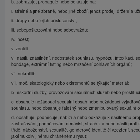
b. zobrazuje, propaguje nebo odkazuje na:
i. střelné a jiné zbraně, nebo jiné zboží, jehož prodej, držení 
ii. drogy nebo jejich příslušenství;
iii. sebepoškozování nebo sebevraždu;
iv. incest;
v. zoofílii
vi. násilí, znásilnění, nedostatek souhlasu, hypnózu, intoxikaci
bondage, extrémní fisting nebo mrzačení pohlavních orgánů;
vii. nekrofilii;
viii. moč, skatologický nebo exkrementů se týkající materiál;
ix. eskortní služby, provozování sexuálních služeb nebo prostituci
c. obsahuje nežádoucí sexuální obsah nebo nežádoucí vyjadřování,
souhlasu, nebo obsahuje falešný nebo zmanipulovaný sexuální ob
d. obsahuje, podněcuje, nabízí a nebo odkazuje k násilnému proje
zastrašování, podněcování nenávist, strach z a nebo násilí proti sk
třídě, náboženství, sexualitě, genderové identitě či vzezření, se
jakémukoliv jinému chráněnému rysu);