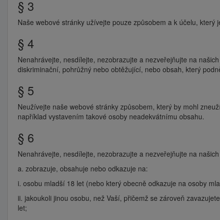
§ 3
Naše webové stránky užívejte pouze způsobem a k účelu, který je
§ 4
Nenahrávejte, nesdílejte, nezobrazujte a nezveřejňujte na našich
diskriminační, pohrůžný nebo obtěžující, nebo obsah, který podněc
§ 5
Neužívejte naše webové stránky způsobem, který by mohl zneužít, 
například vystavením takové osoby neadekvátnímu obsahu.
§ 6
Nenahrávejte, nesdílejte, nezobrazujte a nezveřejňujte na našic
a. zobrazuje, obsahuje nebo odkazuje na:
i. osobu mladší 18 let (nebo který obecně odkazuje na osoby mlad
ii. jakoukoli jinou osobu, než Vaší, přičemž se zároveň zavazujete
let;