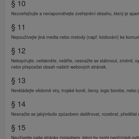
§ 10
Nezveřejňujte a nenapomáhejte zveřejnění obsahu, který je sp
§ 11
Nepoužívejte jiná media nebo metody (např. kódování) ke komunik
§ 12
Nekopírujte, netiskněte, nešiřte, nesnažte se stáhnout, změnit, vy
nebo přeposílat obsah našich webových stránek.
§ 13
Nevkládejte vědomě viry, trojské koně, červy, logic bombs, nebo ji
§ 14
Nesnažte se jakýmkoliv způsobem dešifrovat, rozebrat, předělat ne
§ 15
Neužívejte naše stránky způsobem, který by mohl nepříznivě ovl