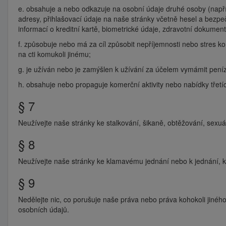
e. obsahuje a nebo odkazuje na osobní údaje druhé osoby (napřík
adresy, přihlašovací údaje na naše stránky včetně hesel a bezp
informací o kreditní kartě, biometrické údaje, zdravotní dokument
f. způsobuje nebo má za cíl způsobit nepříjemnosti nebo stres k
na cti komukoli jinému;
g. je užíván nebo je zamýšlen k užívání za účelem vymámit pení
h. obsahuje nebo propaguje komerční aktivity nebo nabídky třetích
§ 7
Neužívejte naše stránky ke stalkování, šikaně, obtěžování, sexu
§ 8
Neužívejte naše stránky ke klamavému jednání nebo k jednání, kt
§ 9
Nedělejte nic, co porušuje naše práva nebo práva kohokoli jiného
osobních údajů.